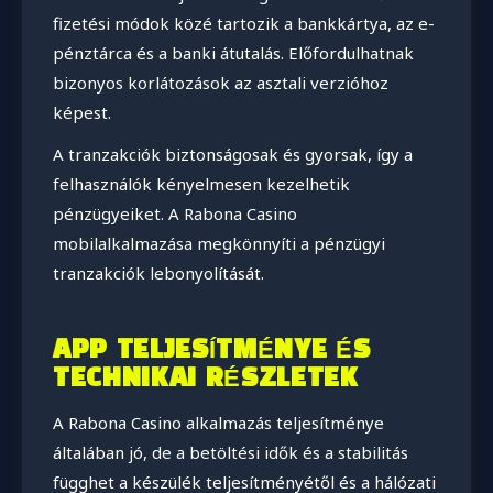
fizetési módok közé tartozik a bankkártya, az e-
pénztárca és a banki átutalás. Előfordulhatnak
bizonyos korlátozások az asztali verzióhoz
képest.
A tranzakciók biztonságosak és gyorsak, így a
felhasználók kényelmesen kezelhetik
pénzügyeiket. A Rabona Casino
mobilalkalmazása megkönnyíti a pénzügyi
tranzakciók lebonyolítását.
APP TELJESÍTMÉNYE ÉS
TECHNIKAI RÉSZLETEK
A Rabona Casino alkalmazás teljesítménye
általában jó, de a betöltési idők és a stabilitás
függhet a készülék teljesítményétől és a hálózati