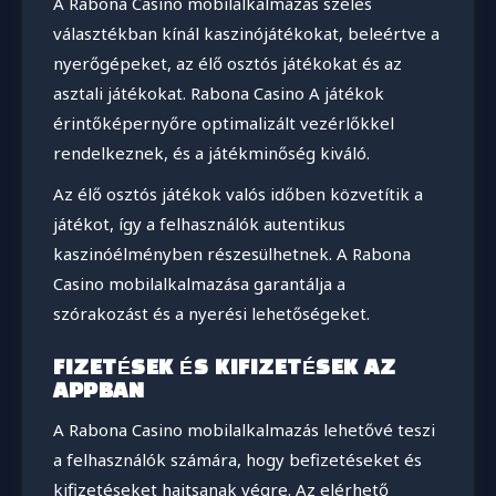
A Rabona Casino mobilalkalmazás széles
választékban kínál kaszinójátékokat, beleértve a
nyerőgépeket, az élő osztós játékokat és az
asztali játékokat. Rabona Casino A játékok
érintőképernyőre optimalizált vezérlőkkel
rendelkeznek, és a játékminőség kiváló.
Az élő osztós játékok valós időben közvetítik a
játékot, így a felhasználók autentikus
kaszinóélményben részesülhetnek. A Rabona
Casino mobilalkalmazása garantálja a
szórakozást és a nyerési lehetőségeket.
FIZETÉSEK ÉS KIFIZETÉSEK AZ
APPBAN
A Rabona Casino mobilalkalmazás lehetővé teszi
a felhasználók számára, hogy befizetéseket és
kifizetéseket hajtsanak végre. Az elérhető