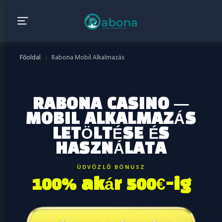
Főoldal
›
Rabona Mobil Alkalmazás
RABONA CASINO —
MOBIL ALKALMAZÁS
LETÖLTÉSE ÉS
HASZNÁLATA
ÜDVÖZLŐ BÓNUSZ
100% akár 500€-ig