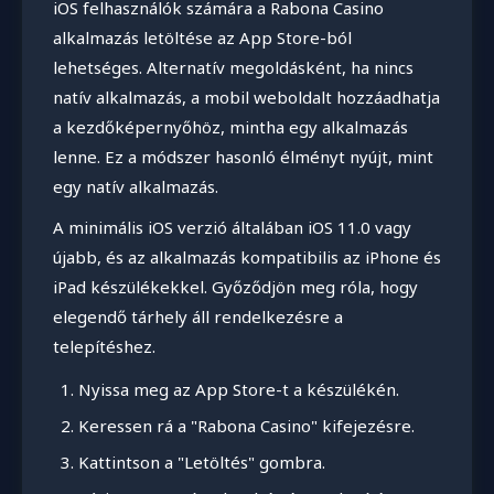
iOS felhasználók számára a Rabona Casino
alkalmazás letöltése az App Store-ból
lehetséges. Alternatív megoldásként, ha nincs
natív alkalmazás, a mobil weboldalt hozzáadhatja
a kezdőképernyőhöz, mintha egy alkalmazás
lenne. Ez a módszer hasonló élményt nyújt, mint
egy natív alkalmazás.
A minimális iOS verzió általában iOS 11.0 vagy
újabb, és az alkalmazás kompatibilis az iPhone és
iPad készülékekkel. Győződjön meg róla, hogy
elegendő tárhely áll rendelkezésre a
telepítéshez.
Nyissa meg az App Store-t a készülékén.
Keressen rá a "Rabona Casino" kifejezésre.
Kattintson a "Letöltés" gombra.