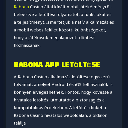
Rabona
Casino által kínált mobil játékélményről,
beleértve a letöltési folyamatot, a funkciókat és
a teljesítményt. Ismertetjük a natív alkalmazás és
a mobil webes felület közötti különbségeket,
hogy a játékosok megalapozott döntést
hozhassanak.
RABONA APP LETÖLTÉSE
A Rabona Casino alkalmazás letöltése egyszerű
folyamat, amelyet Android és iOS felhasználók is
könnyen elvégezhetnek. Fontos, hogy kövesse a
hivatalos letöltési útmutatót a biztonság és a
kompatibilitás érdekében. A letöltési linket a
Rabona Casino hivatalos weboldalán, a oldalon
találja.