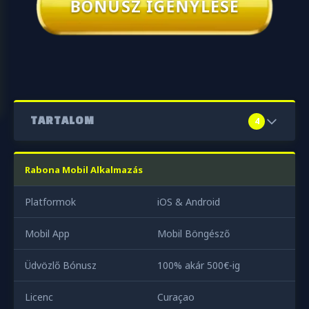
BÓNUSZ IGÉNYLÉSE
4
TARTALOM
Rabona Mobil Alkalmazás
Platformok
iOS & Android
Mobil App
Mobil Böngésző
Üdvözlő Bónusz
100% akár 500€-ig
Licenc
Curaçao